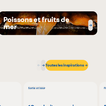
Poissons et fruits de
mer
Toutes les inspirations
Sortie et loisir
P