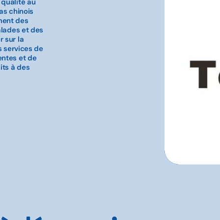
 qualité au
as chinois
ment des
alades et des
 sur la
s services de
entes et de
its à des