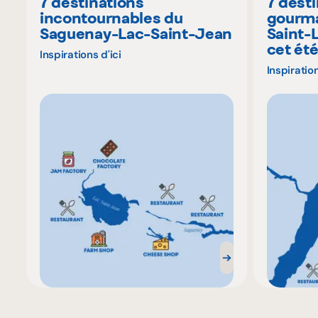
7 destinations
7 dest
incontournables du
gourma
Saguenay-Lac-Saint-Jean
Saint-
cet ét
Inspirations d'ici
Inspiration