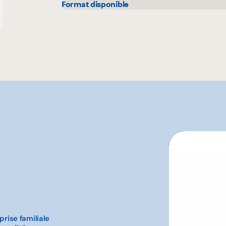
Format disponible
300 g
rise familiale