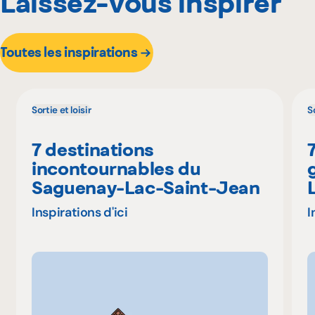
Laissez-vous inspirer
Toutes les inspirations
Sortie et loisir
So
7 destinations
incontournables du
Saguenay-Lac-Saint-Jean
Inspirations d'ici
I