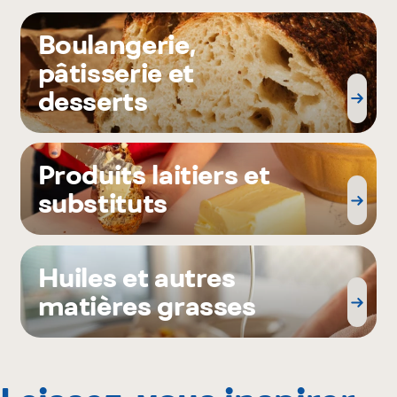
Boulangerie,
pâtisserie et
desserts
Produits laitiers et
substituts
Huiles et autres
matières grasses