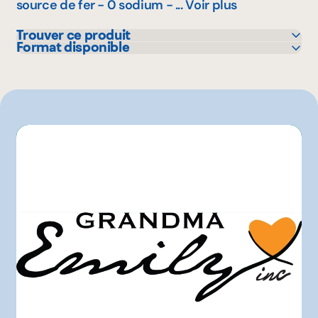
source de fer - 0 sodium - ...
Voir plus
Trouver ce produit
Format disponible
Adonis
4 kg
Avril - supermarché santé
10 kg
Metro
330 g
Sysco
Autre