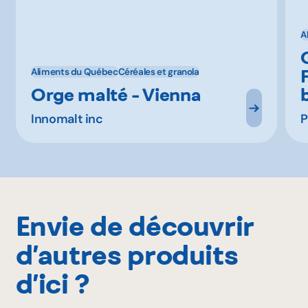
A
Aliments du Québec
Céréales et granola
Orge malté - Vienna
Innomalt inc
P
Envie de découvrir
d’autres produits
d’ici ?