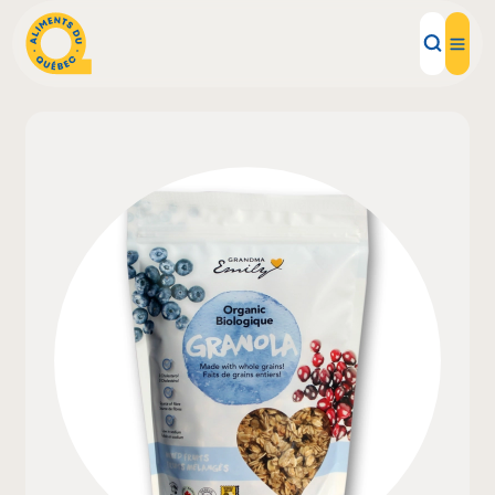
Aliments d'ici
Recettes
Inspirations d'ici
Restaurants
Institutions
À propos