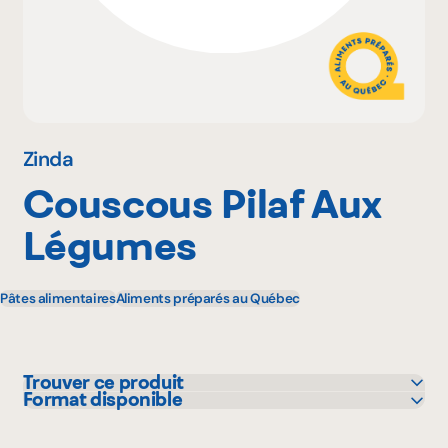
Pourquoi adhérer
Portail adhérent
Zinda
Couscous Pilaf Aux
EN
Légumes
Pâtes alimentaires
Aliments préparés au Québec
Trouver ce produit
Format disponible
Adonis
340 g
IGA