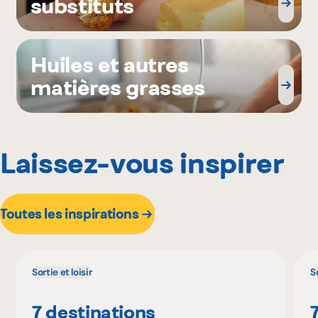
substituts
Huiles et autres
matières grasses
Laissez-vous inspirer
Toutes les inspirations
Sortie et loisir
So
7 destinations