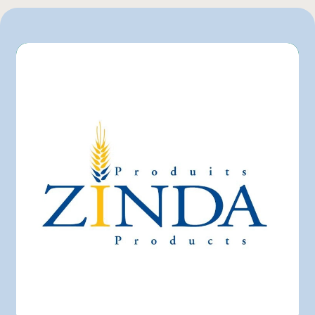
L'intermarché
Maxi
Metro
Provigo
Super C
Walmart