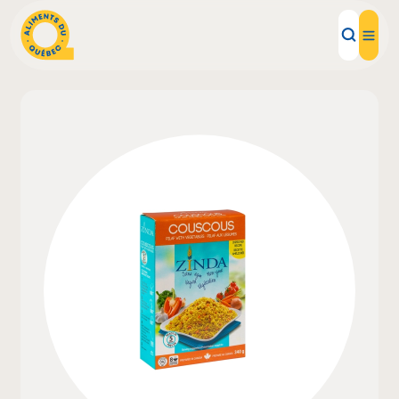
Aliments d'ici
Recettes
Inspirations d'ici
Restaurants
Institutions
À propos