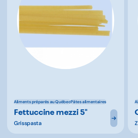
Aliments préparés au Québec
Pâtes alimentaires
A
Fettuccine mezzi 5''
Grisspasta
Z