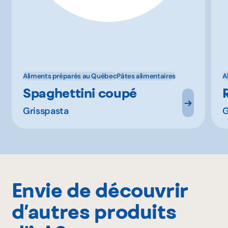
Aliments préparés au Québec
Pâtes alimentaires
A
Spaghettini coupé
Grisspasta
G
Envie de découvrir
d’autres produits