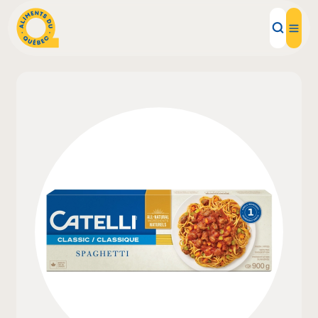
Aliments d'ici
Recettes
Inspirations d'ici
Restaurants
Institutions
À propos