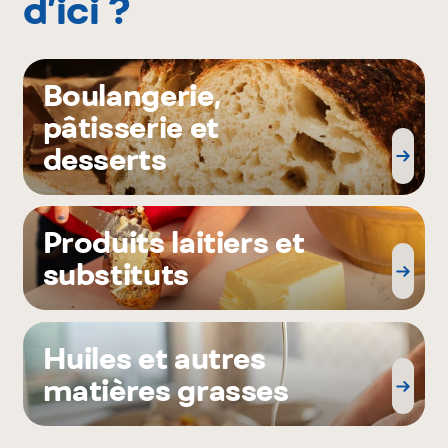
d’ici ?
Boulangerie,
pâtisserie et
desserts
Produits laitiers et
substituts
Huiles et autres
matières grasses