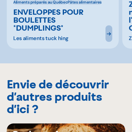
Aliments préparés au Québec
Pâtes alimentaires
ENVELOPPES POUR
BOULETTES
l
*DUMPLINGS*
Les aliments tuck hing
Z
Envie de découvrir
d’autres produits
d’ici ?