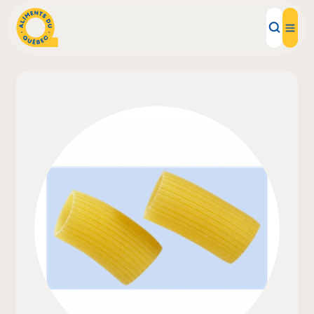
Aliments d'ici
Recettes
Inspirations d'ici
Restaurants
Institutions
À propos