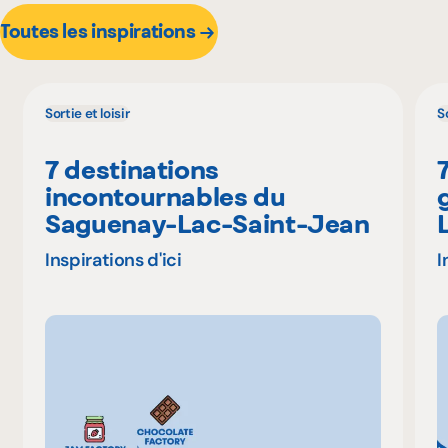
Toutes les inspirations
Sortie et loisir
So
7 destinations
incontournables du
Saguenay-Lac-Saint-Jean
Inspirations d'ici
I