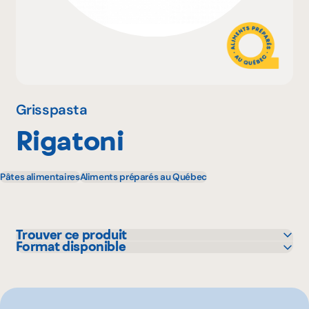
Pourquoi adhérer
Portail adhérent
Grisspasta
Rigatoni
EN
Pâtes alimentaires
Aliments préparés au Québec
Trouver ce produit
Format disponible
Colabor
20 lbs
GFS
5 lbs
Sysco