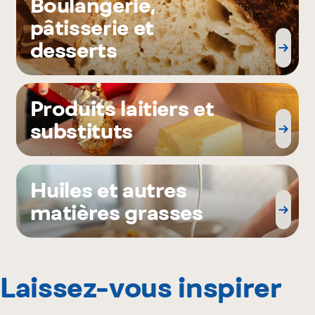
Boulangerie,
pâtisserie et
desserts
Produits laitiers et
substituts
Huiles et autres
matières grasses
Laissez-vous inspirer