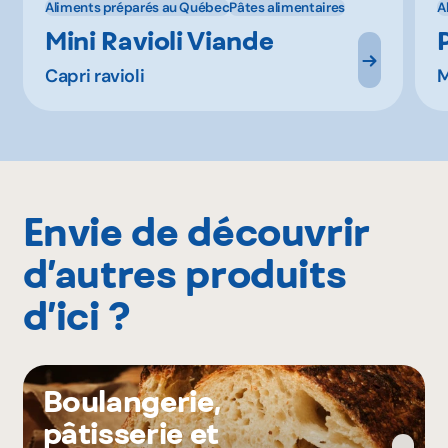
Aliments préparés au Québec
Pâtes alimentaires
A
Mini Ravioli Viande
Capri ravioli
M
Envie de découvrir
d’autres produits
d’ici ?
Boulangerie,
pâtisserie et