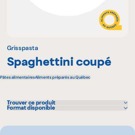
Pourquoi adhérer
Portail adhérent
Grisspasta
Spaghettini coupé
EN
Pâtes alimentaires
Aliments préparés au Québec
Trouver ce produit
Format disponible
Colabor
20 lbs
GFS
Sysco