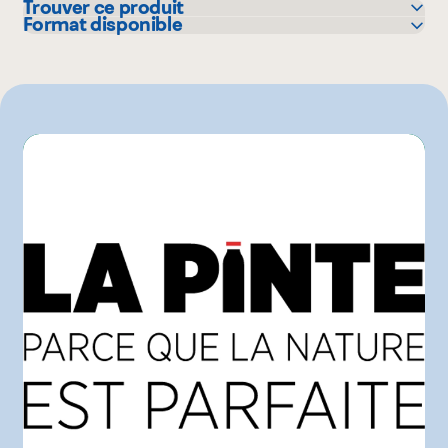
Trouver ce produit
Format disponible
Avril - supermarché santé
1.89 L
IGA
1 L
L'intermarché
Marchés Tradition
Metro
Pasquier
Provigo
Rachelle-Béry
Autre