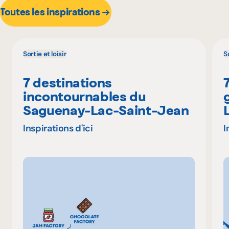
Toutes les inspirations
Sortie et loisir
So
7 destinations
incontournables du
Saguenay-Lac-Saint-Jean
Inspirations d'ici
I