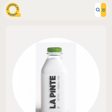
Aliments d'ici
Recettes
Inspirations d'ici
Restaurants
Institutions
À propos