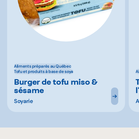
Aliments préparés au Québec
Tofu et produits à base de soya
A
Burger de tofu miso &
sésame
Soyarie
A