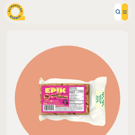
Aliments d'ici
Recettes
Inspirations d'ici
Restaurants
Institutions
À propos