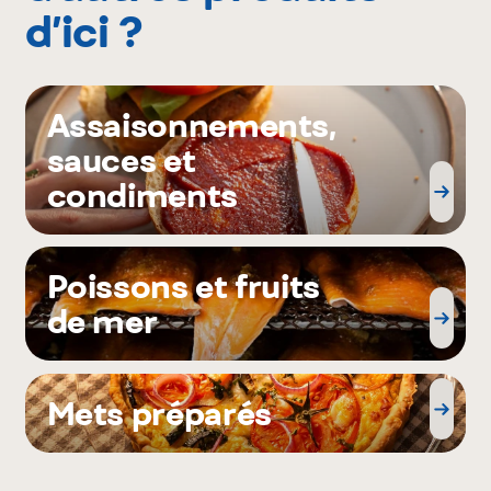
d’ici ?
Assaisonnements,
sauces et
condiments
Poissons et fruits
de mer
Mets préparés