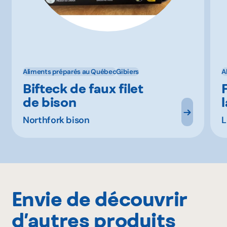
Aliments préparés au Québec
Gibiers
A
Bifteck de faux filet
de bison
Northfork bison
L
Envie de découvrir
d’autres produits