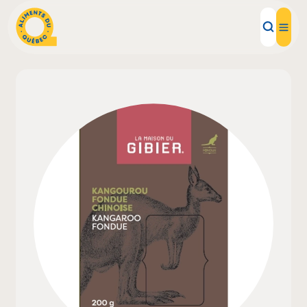
Aliments d'ici
Recettes
Inspirations d'ici
Restaurants
Institutions
À propos