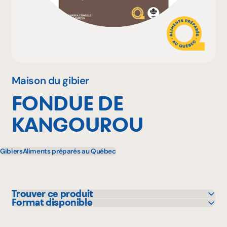
Pourquoi adhérer
Portail adhérent
Maison du gibier
FONDUE DE
EN
KANGOUROU
Gibiers
Aliments préparés au Québec
Trouver ce produit
Format disponible
IGA
200 g
Metro