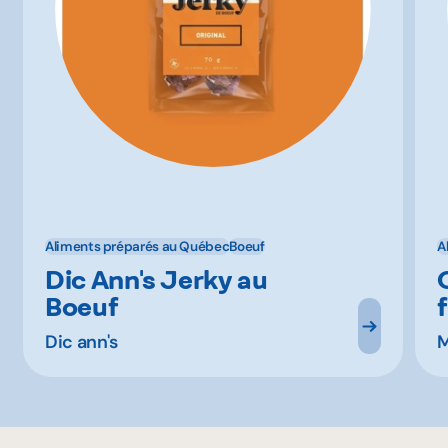
Aliments préparés au Québec
Boeuf
A
Dic Ann's Jerky au
Boeuf
Dic ann's
M