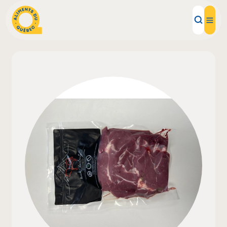
Aliments d'ici
Recettes
Inspirations d'ici
Restaurants
Institutions
À propos