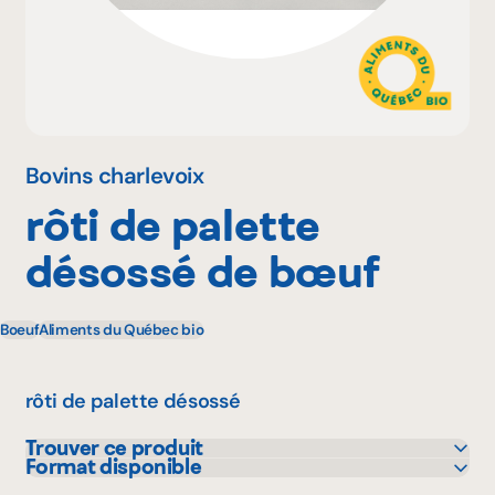
Pourquoi adhérer
Portail adhérent
Bovins charlevoix
rôti de palette
EN
désossé de bœuf
Boeuf
Aliments du Québec bio
rôti de palette désossé
Trouver ce produit
Format disponible
Avril - supermarché santé
800 g