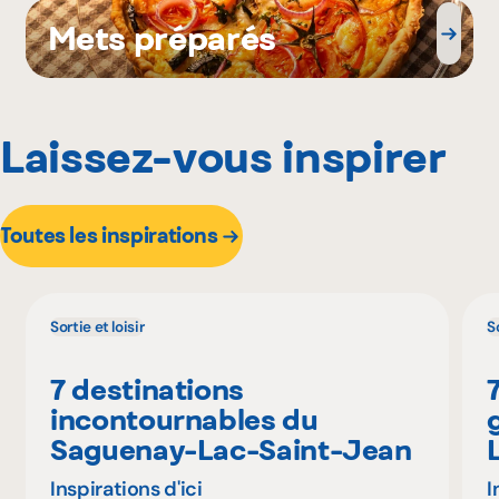
Mets préparés
Laissez-vous inspirer
Toutes les inspirations
Sortie et loisir
So
7 destinations
incontournables du
Saguenay-Lac-Saint-Jean
Inspirations d'ici
I