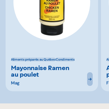
Aliments préparés au Québec
Condiments
A
Mayonnaise Ramen
au poulet
Mag
F