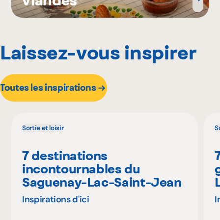
Laissez-vous inspirer
Toutes les inspirations
Sortie et loisir
So
7 destinations
incontournables du
Saguenay-Lac-Saint-Jean
Inspirations d'ici
I