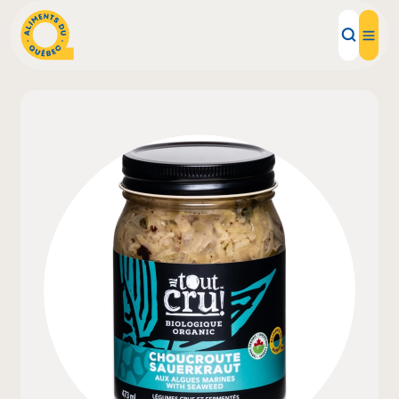
Aliments d'ici
Recettes
Inspirations d'ici
Restaurants
Institutions
À propos