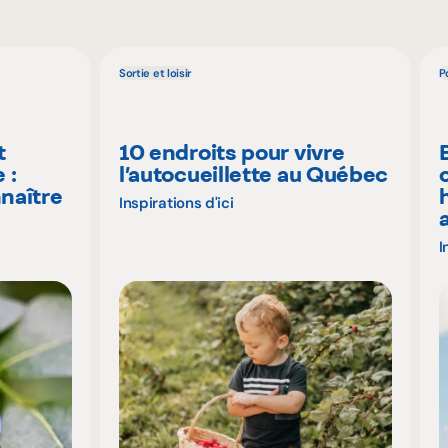
Sortie et loisir
P
t
10 endroits pour vivre
 :
l’autocueillette au Québec
naître
Inspirations d'ici
I