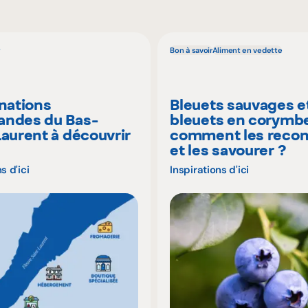
Bon à savoir
Aliment en vedette
inations
Bleuets sauvages e
ndes du Bas-
bleuets en corymbe
Laurent à découvrir
comment les recon
é
et les savourer ?
s d'ici
Inspirations d'ici