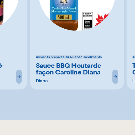
Aliments préparés au Québec
Condiments
A
&
Sauce BBQ Moutarde
façon Caroline Diana
Diana
L