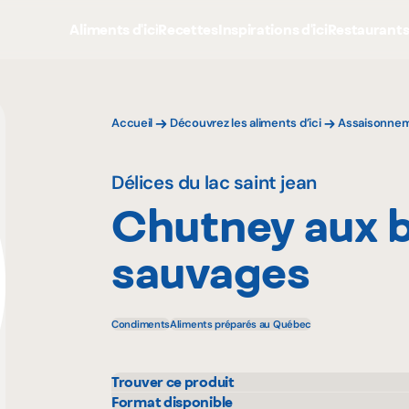
Aliments d'ici
Recettes
Inspirations d'ici
Restaurant
Accueil
Découvrez les aliments d’ici
Assaisonnem
Délices du lac saint jean
Chutney aux b
sauvages
Condiments
Aliments préparés au Québec
Trouver ce produit
Avril - supermarché santé
Format disponible