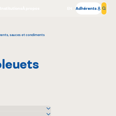
s
Institutions
À propos
EN
Adhérents
Rech
ents, sauces et condiments
leuets
Pourquoi adhérer
Portail adhérent