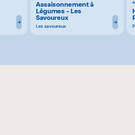
Assaisonnement à
A
Légumes - Les
Savoureux
Les savoureux
P