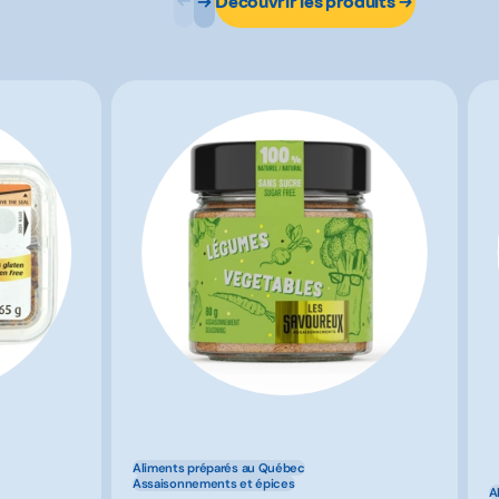
Découvrir les produits
Aliments préparés au Québec
Assaisonnements et épices
A