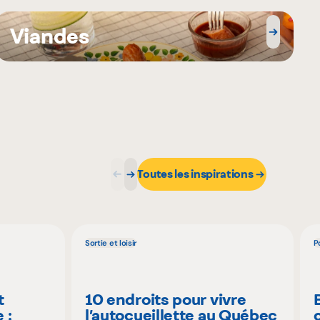
Viandes
Toutes les inspirations
Sortie et loisir
P
t
10 endroits pour vivre
 :
l’autocueillette au Québec