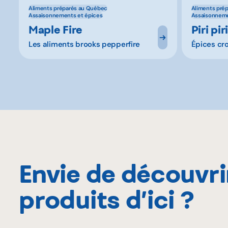
Aliments préparés au Québec
Aliments pré
Assaisonnements et épices
Assaisonneme
Maple Fire
Piri piri
Les aliments brooks pepperfire
Épices cr
Envie de découvri
produits d’ici ?