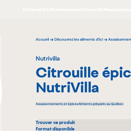
Aliments d'ici
Recettes
Inspirations d'ici
Restaurant
Accueil
Découvrez les aliments d’ici
Assaisonnem
Nutrivilla
Citrouille épi
NutriVilla
Assaisonnements et épices
Aliments préparés au Québec
Trouver ce produit
L'intermarché
Metr
Format disponible