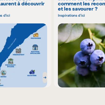
Laurent à découvrir
comment les recon
é
et les savourer ?
s d'ici
Inspirations d'ici