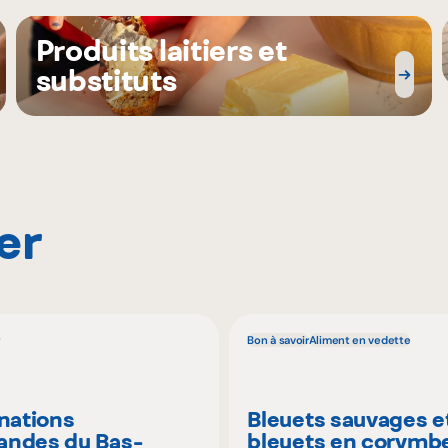
Produits laitiers et
substituts
er
Bon à savoir
Aliment en vedette
inations
Bleuets sauvages e
ndes du Bas-
bleuets en corymbe