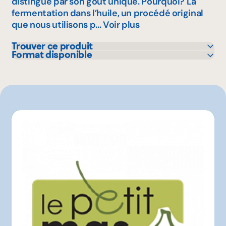
distingue par son goût unique. Pourquoi? La
fermentation dans l’huile, un procédé original
que nous utilisons p...
Voir plus
Trouver ce produit
Format disponible
Avril - supermarché santé
190 mL
IGA
Marchés Tradition
Metro
Provigo