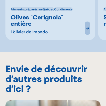
Aliments préparés au Québec
Condiments
A
Olives ''Cerignola''
entière
L'olivier del mondo
L
Envie de découvrir
d’autres produits
d’ici ?