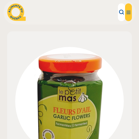
Aliments d'ici
Recettes
Inspirations d'ici
Restaurants
Institutions
À propos