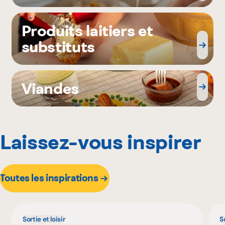
Produits laitiers et
substituts
Viandes
Laissez-vous inspirer
Toutes les inspirations
Sortie et loisir
So