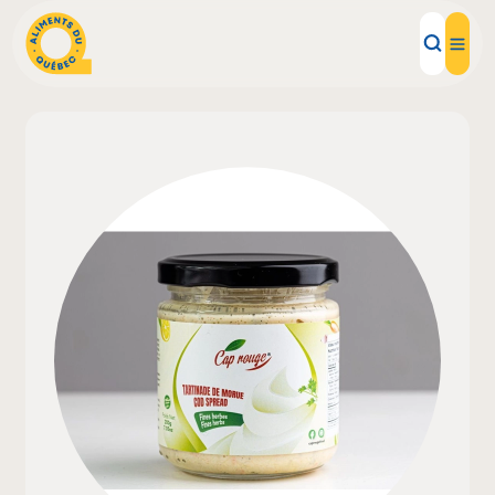
Aliments d'ici
Recettes
Inspirations d'ici
Restaurants
Institutions
À propos