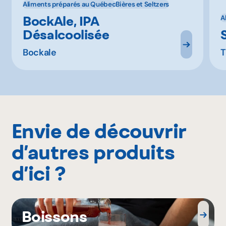
Aliments préparés au Québec
Bières et Seltzers
BockAle, IPA
A
Désalcoolisée
Bockale
T
Envie de découvrir
d’autres produits
d’ici ?
Boissons