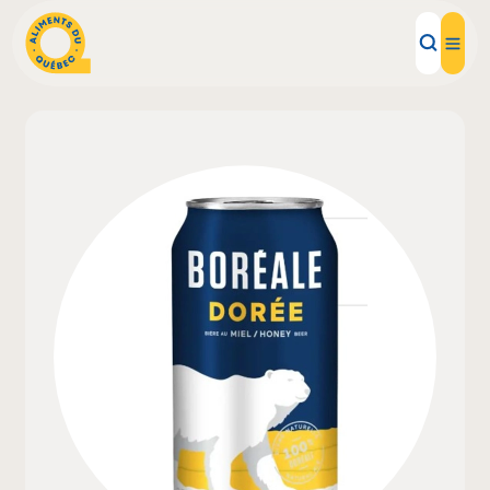
Aliments d'ici
Recettes
Inspirations d'ici
Restaurants
Institutions
À propos