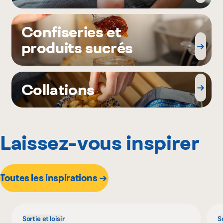
Confiseries et
produits sucrés
Collations
Laissez-vous inspirer
Toutes les inspirations
Sortie et loisir
So