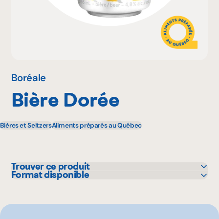
Pourquoi adhérer
Portail adhérent
Boréale
Bière Dorée
EN
Bières et Seltzers
Aliments préparés au Québec
Trouver ce produit
Format disponible
IGA
341 mL
Metro