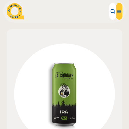
Aliments d'ici
Recettes
Inspirations d'ici
Restaurants
Institutions
À propos