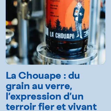
La Chouape : du
grain au verre,
l’expression d’un
terroir fier et vivant