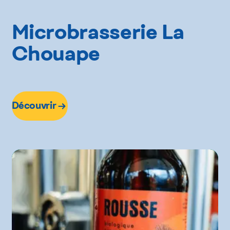
Metro
Microbrasserie La
Provigo
Chouape
Découvrir