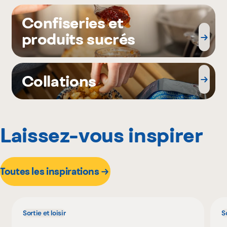
Confiseries et
produits sucrés
Collations
Laissez-vous inspirer
Toutes les inspirations
Sortie et loisir
So