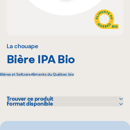
Pourquoi adhérer
Portail adhérent
La chouape
Bière IPA Bio
EN
Bières et Seltzers
Aliments du Québec bio
Trouver ce produit
Format disponible
Avril - supermarché santé
473 mL
IGA
L'intermarché
Maxi