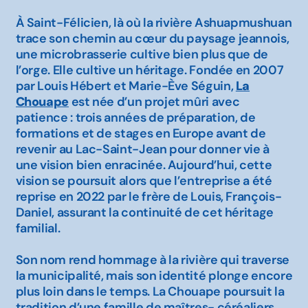
À Saint-Félicien, là où la rivière Ashuapmushuan
trace son chemin au cœur du paysage jeannois,
une microbrasserie cultive bien plus que de
l’orge. Elle cultive un héritage. Fondée en 2007
par Louis Hébert et Marie-Ève Séguin,
La
Chouape
est née d’un projet mûri avec
patience : trois années de préparation, de
formations et de stages en Europe avant de
revenir au Lac-Saint-Jean pour donner vie à
une vision bien enracinée. Aujourd’hui, cette
vision se poursuit alors que l’entreprise a été
reprise en 2022 par le frère de Louis, François-
Daniel, assurant la continuité de cet héritage
familial.
Son nom rend hommage à la rivière qui traverse
la municipalité, mais son identité plonge encore
plus loin dans le temps. La Chouape poursuit la
tradition d’une famille de maîtres- céréaliers