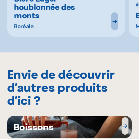
houblonnée des
A
monts
Boréale
M
Envie de découvrir
d’autres produits
d’ici ?
Boissons