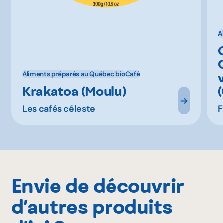
A
Aliments préparés au Québec bio
Café
Krakatoa (Moulu)
Les cafés céleste
F
Envie de découvrir
d’autres produits