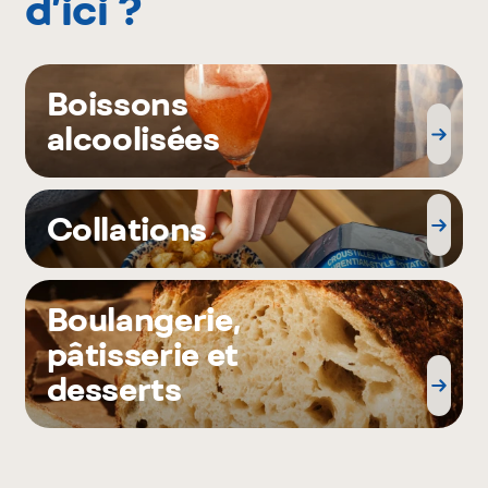
d’ici ?
Boissons
alcoolisées
Collations
Boulangerie,
pâtisserie et
desserts