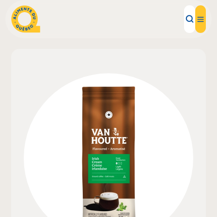
Aliments d'ici
Recettes
Inspirations d'ici
Restaurants
Institutions
À propos