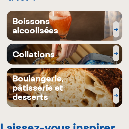
Boissons
alcoolisées
Collations
Boulangerie,
pâtisserie et
desserts
Laissez-vous inspirer