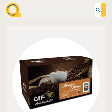
Aliments d'ici
Recettes
Inspirations d'ici
Restaurants
Institutions
À propos