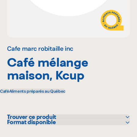
Pourquoi adhérer
Portail adhérent
Cafe marc robitaille inc
Café mélange
EN
maison, Kcup
Café
Aliments préparés au Québec
Trouver ce produit
Format disponible
IGA
12 unité
L'intermarché