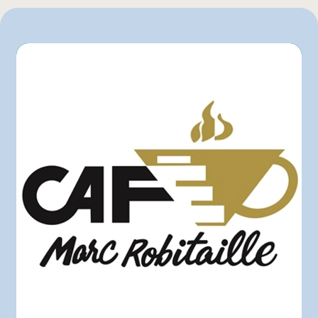
30 unité
Maxi
Metro
Provigo
Super C
Autre