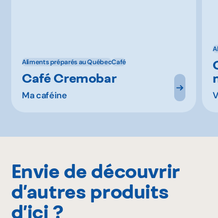
A
Aliments préparés au Québec
Café
Café Cremobar
Ma caféine
V
Envie de découvrir
d’autres produits
d’ici ?