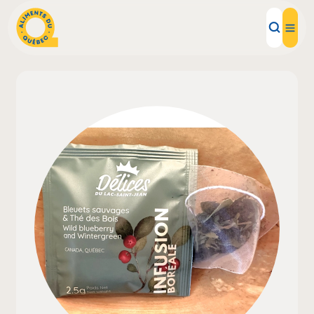
Aliments d'ici
Recettes
Inspirations d'ici
Restaurants
Institutions
À propos