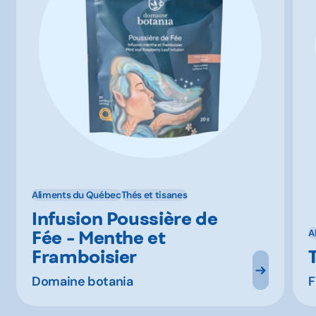
Aliments du Québec
Thés et tisanes
Infusion Poussière de
Fée - Menthe et
A
Framboisier
Domaine botania
F