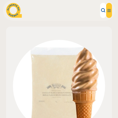
Aliments d'ici
Recettes
Inspirations d'ici
Restaurants
Institutions
À propos