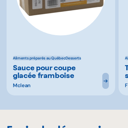
Aliments préparés au Québec
Desserts
A
Sauce pour coupe
glacée framboise
Mclean
F