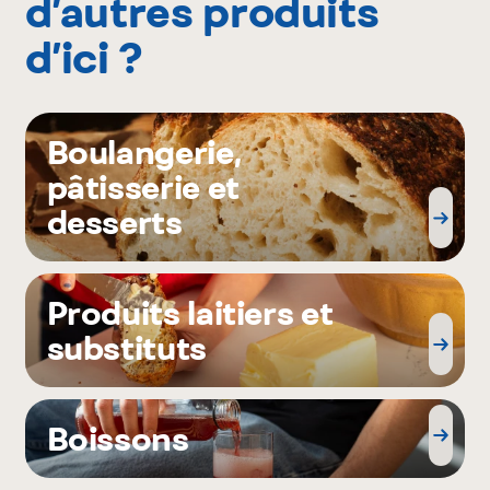
d’autres produits
d’ici ?
Boulangerie,
pâtisserie et
desserts
Produits laitiers et
substituts
Boissons