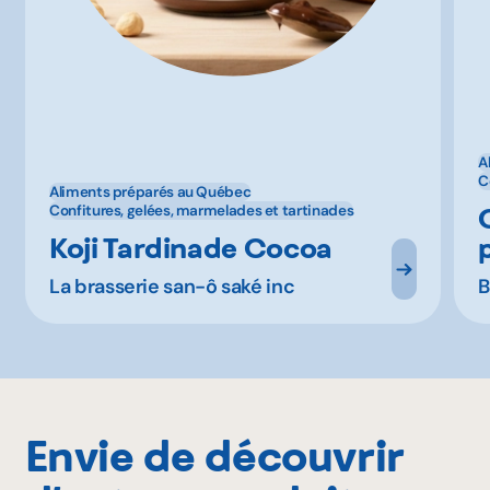
A
C
Aliments préparés au Québec
Confitures, gelées, marmelades et tartinades
Koji Tardinade Cocoa
La brasserie san-ô saké inc
B
Envie de découvrir