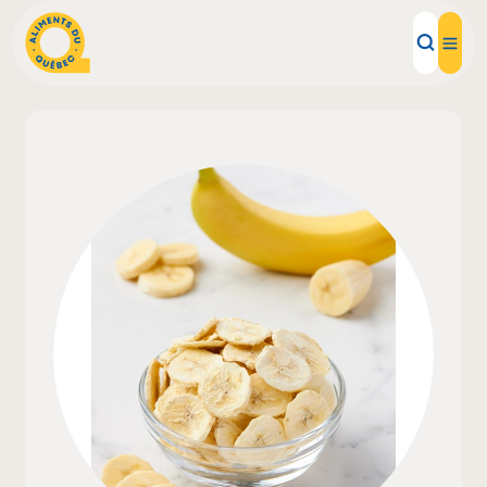
Aliments d'ici
Recettes
Inspirations d'ici
Restaurants
Institutions
À propos