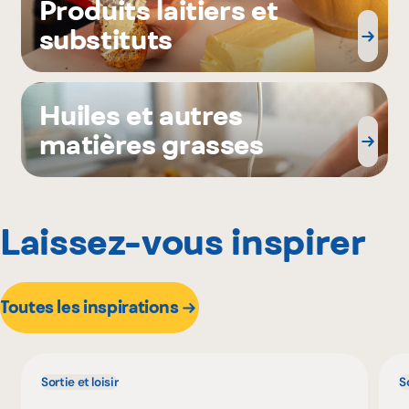
Produits laitiers et
substituts
Huiles et autres
matières grasses
Laissez-vous inspirer
Toutes les inspirations
Sortie et loisir
So