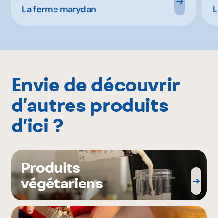
La ferme marydan
L
Envie de découvrir
d’autres produits
d’ici ?
Produits
végétariens