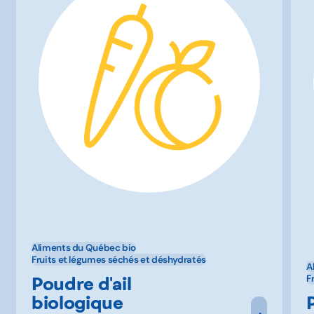
Aliments du Québec bio
Fruits et légumes séchés et déshydratés
A
Poudre d'ail
F
biologique