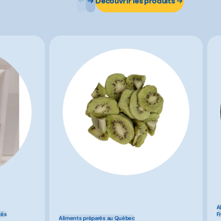
Découvrir les produits
A
tés
F
Aliments préparés au Québec