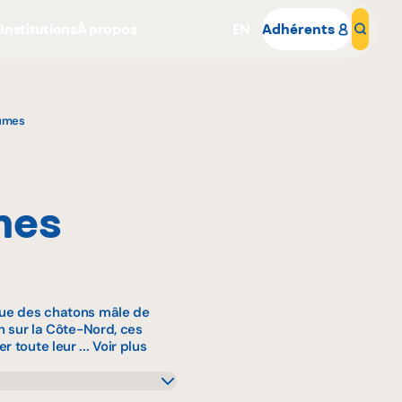
s
Institutions
À propos
EN
Adhérents
Rech
gumes
nes
Pourquoi adhérer
Portail adhérent
sue des chatons mâle de
in sur la Côte-Nord, ces
 toute leur ...
Voir plus