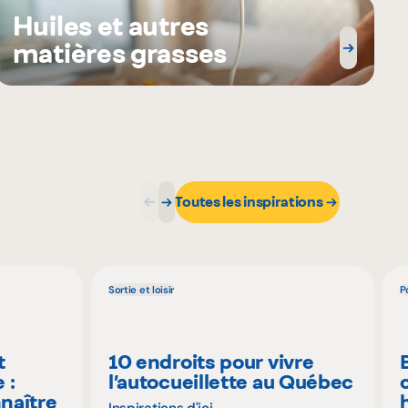
Huiles et autres
matières grasses
Toutes les inspirations
Sortie et loisir
P
t
10 endroits pour vivre
 :
l’autocueillette au Québec
naître