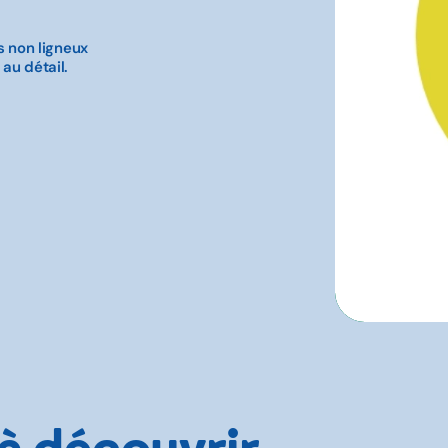
rs non ligneux
 au détail.
 à découvrir