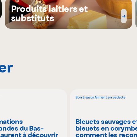
Produits laitiers et
substituts
er
Bon à savoir
Aliment en vedette
inations
Bleuets sauvages e
ndes du Bas-
bleuets en corymbe
Laurent à découvrir
comment les recon