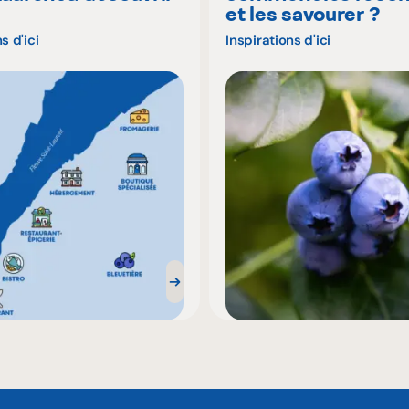
é
et les savourer ?
s d'ici
Inspirations d'ici