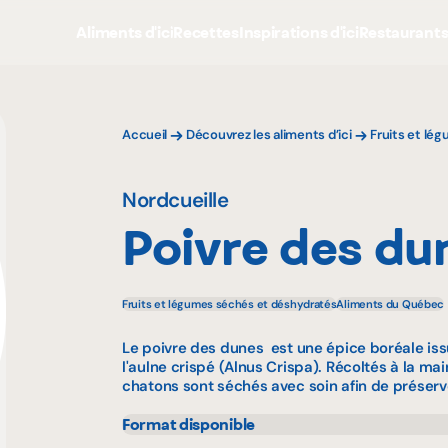
Aliments d'ici
Recettes
Inspirations d'ici
Restaurant
Accueil
Découvrez les aliments d’ici
Fruits et lé
Nordcueille
Poivre des du
Fruits et légumes séchés et déshydratés
Aliments du Québec
Le poivre des dunes est une épice boréale is
l'aulne crispé (Alnus Crispa). Récoltés à la ma
chatons sont séchés avec soin afin de préserver
Format disponible
50 g