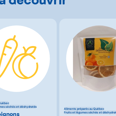
Québec
umes séchés et déshydratés
Aliments préparés au Québec
ignons
Fruits et légumes séchés et déshydra