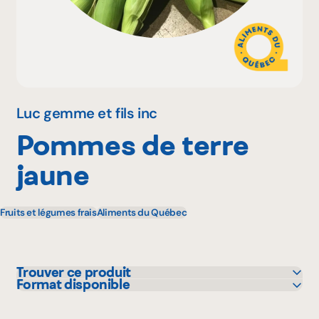
Pourquoi adhérer
Portail adhérent
Luc gemme et fils inc
Pommes de terre
EN
jaune
Fruits et légumes frais
Aliments du Québec
Trouver ce produit
Format disponible
Adonis
5 lbs
Bonichoix