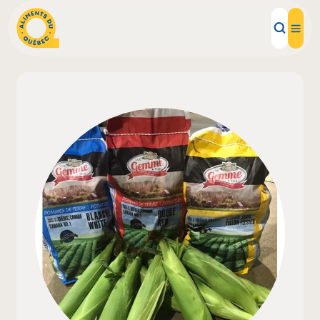
Aliments d'ici
Recettes
Inspirations d'ici
Restaurants
Institutions
À propos