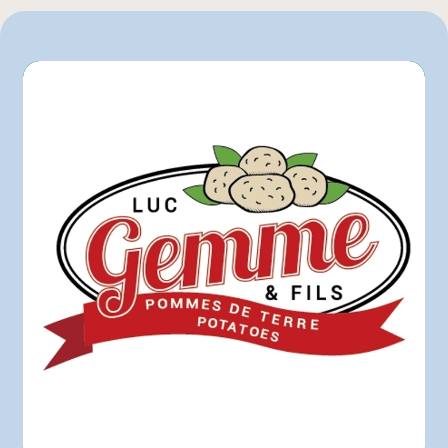
IGA
L'intermarché
Marchés Tradition
Maxi
Mayrand Entrepôt d'Alimentation
Mayrand Plus Distributeur Alimentaire
Metro
Pasquier
Provigo
Super C
Autre