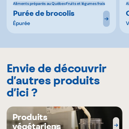
Aliments préparés au Québec
Fruits et légumes frais
A
Purée de brocolis
Épurée
V
Envie de découvrir
d’autres produits
d’ici ?
Produits
végétariens