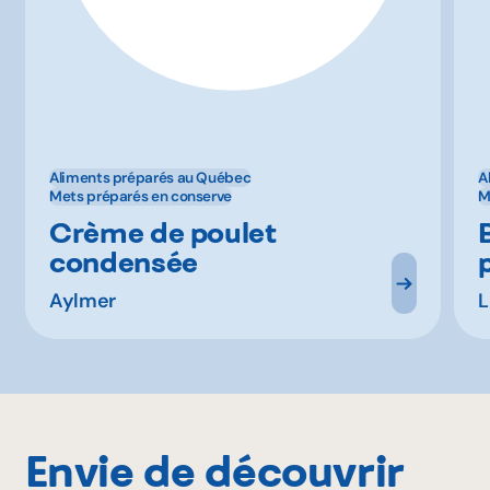
Aliments préparés au Québec
A
Mets préparés en conserve
M
Crème de poulet
condensée
Aylmer
L
Envie de découvrir