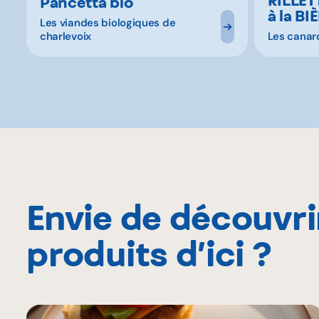
Pancetta bio
à la BI
Les viandes biologiques de
charlevoix
Les canar
Envie de découvri
produits d’ici ?