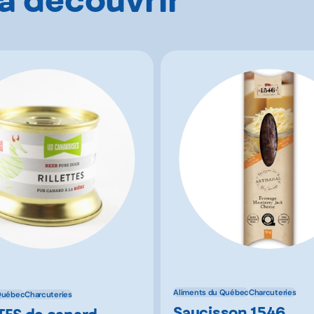
Aliments du Québec
Charcuteries
Québec
Charcuteries
Saucisson 1546
TES de canard