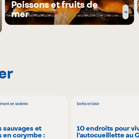
Poissons et fruits de
mer
er
liment en vedette
Sortie et loisir
s sauvages et
10 endroits pour vi
s en corymbe :
l’autocueillette au