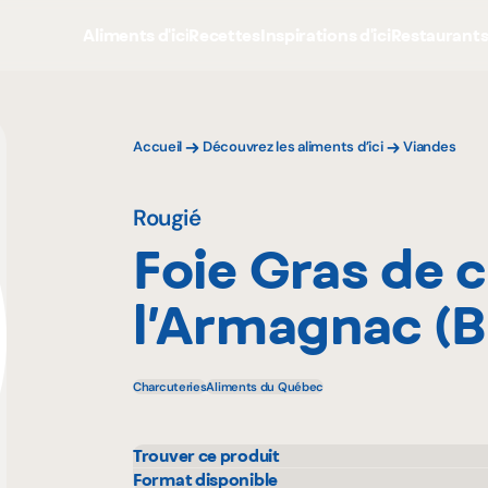
Aliments d'ici
Recettes
Inspirations d'ici
Restaurant
Accueil
Découvrez les aliments d’ici
Viandes
Rougié
Foie Gras de 
l’Armagnac (
Charcuteries
Aliments du Québec
Trouver ce produit
Adonis
Pasq
Format disponible