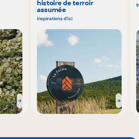
histoire de terroir
I
assumée
Inspirations d'ici