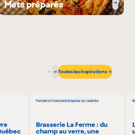
Mets préparés
Toutes les inspirations
Portrait et histoire
Entreprise en vedette
B
vre
Brasserie La Ferme : du
 Québec
champ au verre, une