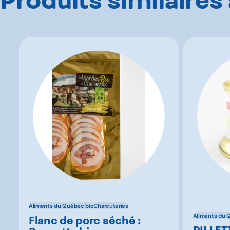
Aliments du Québec bio
Charcuteries
Aliments du 
Flanc de porc séché :
RILLET