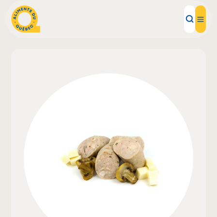
Aliments d'ici
Recettes
Inspirations d'ici
Restaurants
Institutions
À propos