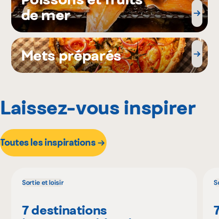
de mer
Mets préparés
Laissez-vous inspirer
Toutes les inspirations
Sortie et loisir
So
7 destinations