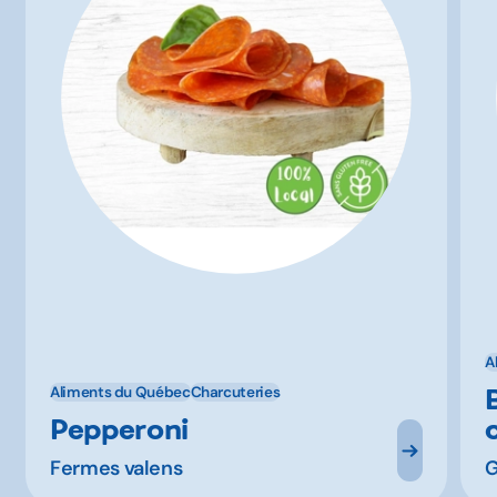
A
Aliments du Québec
Charcuteries
Pepperoni
Fermes valens
G