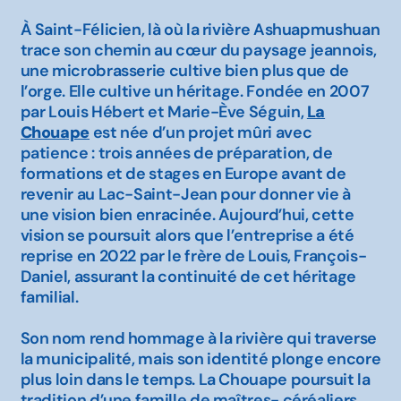
À Saint-Félicien, là où la rivière Ashuapmushuan
trace son chemin au cœur du paysage jeannois,
une microbrasserie cultive bien plus que de
l’orge. Elle cultive un héritage. Fondée en 2007
par Louis Hébert et Marie-Ève Séguin,
La
Chouape
est née d’un projet mûri avec
patience : trois années de préparation, de
formations et de stages en Europe avant de
revenir au Lac-Saint-Jean pour donner vie à
une vision bien enracinée. Aujourd’hui, cette
vision se poursuit alors que l’entreprise a été
reprise en 2022 par le frère de Louis, François-
Daniel, assurant la continuité de cet héritage
familial.
Son nom rend hommage à la rivière qui traverse
la municipalité, mais son identité plonge encore
plus loin dans le temps. La Chouape poursuit la
tradition d’une famille de maîtres- céréaliers