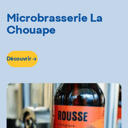
Metro
Microbrasserie La
Provigo
Chouape
Découvrir