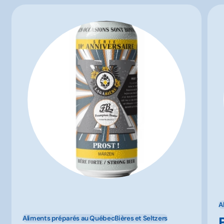
A
Aliments préparés au Québec
Bières et Seltzers