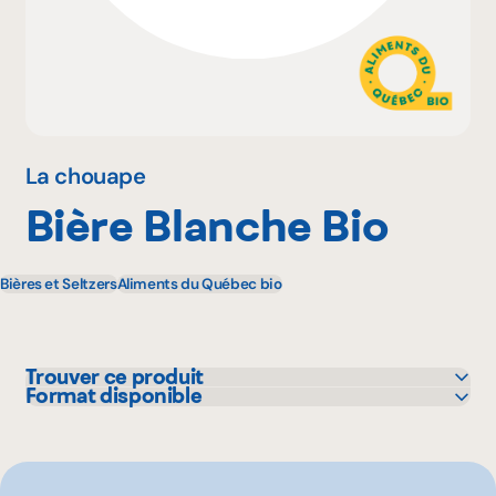
Pourquoi adhérer
Portail adhérent
La chouape
Bière Blanche Bio
EN
Bières et Seltzers
Aliments du Québec bio
Trouver ce produit
Format disponible
Avril - supermarché santé
473 mL
IGA
L'intermarché
Maxi