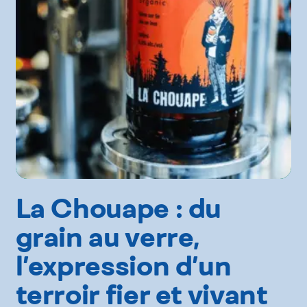
La Chouape : du
grain au verre,
l’expression d’un
terroir fier et vivant