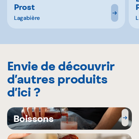
Prost
Lagabière
L
Envie de découvrir
d’autres produits
d’ici ?
Boissons