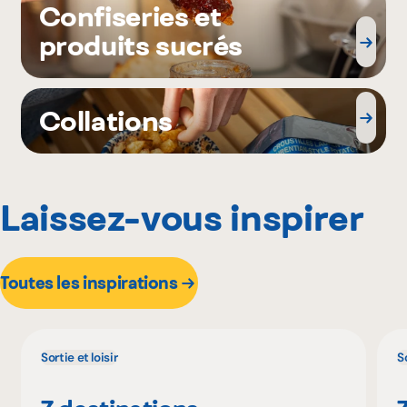
Confiseries et
produits sucrés
Collations
Laissez-vous inspirer
Toutes les inspirations
Sortie et loisir
So