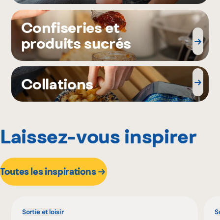
Confiseries et
produits sucrés
Collations
Laissez-vous inspirer
Toutes les inspirations
Sortie et loisir
So