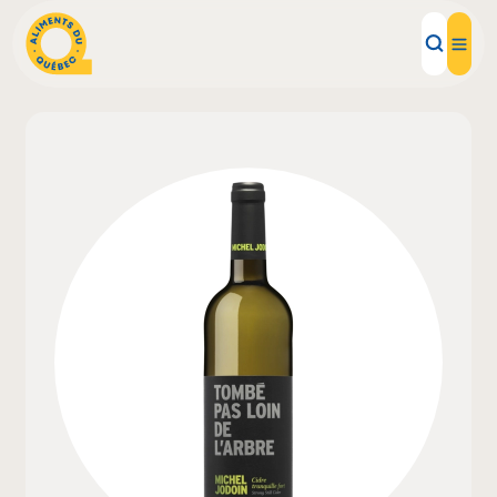
Aliments d'ici
Recettes
Inspirations d'ici
Restaurants
Institutions
À propos